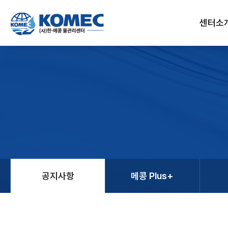
반복영역
건너뛰기
센터소
공지사항
메콩 Plus+