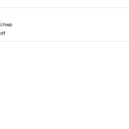
.hwp
df