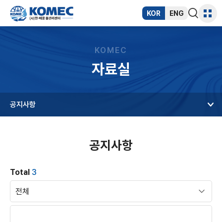
반복영역
건너뛰기
KOR
ENG
통합검색
사이트
열기
맵
KOMEC
자료실
공지사항
공지사항
Total
3
게
시
물
검
분
색
류