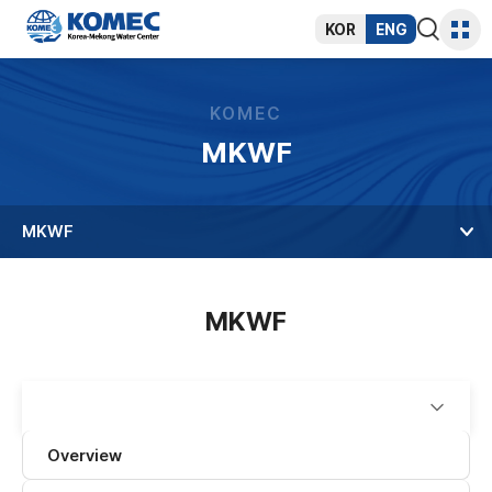
반복영역
건너뛰기
KOR
ENG
통합검색
사이트
열기
맵
KOMEC
MKWF
MKWF
MKWF
Overview
Total
1