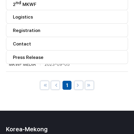
게
nd
2
MKWF
시
물
검
Logistics
분
색
류
어
선
Registration
입
택
력
Contact
2nd Mekong-Korea International Water Forum
Press Release
MKWF MEDIA
2023-09-05
1
Korea-Mekong